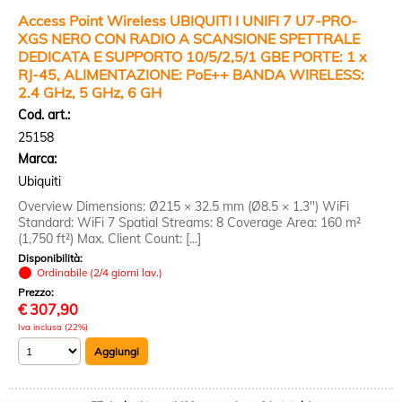
Access Point Wireless UBIQUITI I UNIFI 7 U7-PRO-
XGS NERO CON RADIO A SCANSIONE SPETTRALE
DEDICATA E SUPPORTO 10/5/2,5/1 GBE PORTE: 1 x
RJ-45, ALIMENTAZIONE: PoE++ BANDA WIRELESS:
2.4 GHz, 5 GHz, 6 GH
Cod. art.:
25158
Marca:
Ubiquiti
Overview Dimensions: Ø215 × 32.5 mm (Ø8.5 × 1.3") WiFi
Standard: WiFi 7 Spatial Streams: 8 Coverage Area: 160 m²
(1,750 ft²) Max. Client Count: [...]
Disponibilità:
Ordinabile (2/4 giorni lav.)
Prezzo:
€
307,90
Iva inclusa (22%)