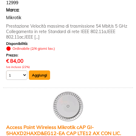
12999
Marca:
Mikrotik
Prestazione Velocità massima di trasmissione 54 Mbit/s 5 GHz
Collegamento in rete Standard di rete IEEE 802.11a,IEEE
802.11ac,IEEE [...]
Disponibilità:
Ordinabile (2/4 giorni lav.)
Prezzo:
€
84,00
Iva inclusa (22%)
Access Point Wireless Mikrotik cAP GI-
5HAXD2HAXD&EG12-EA CAP LTE12 AX CON LIC.