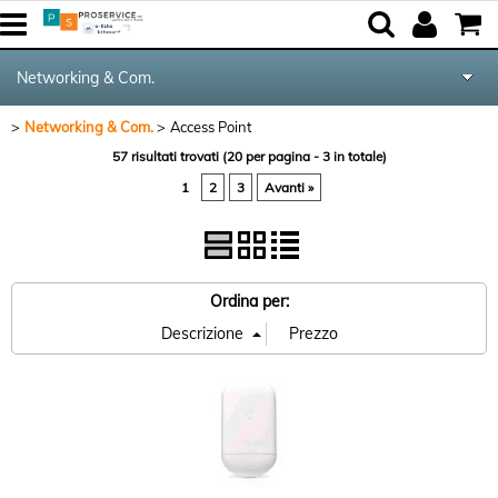
Networking & Com.
Networking & Com.
Access Point
Tutte le Categorie
57 risultati trovati (20 per pagina - 3 in totale)
1
2
3
Avanti »
Componenti
Periferiche
Ordina per:
Audio & Video
Notebook & GPS
Kite equipment