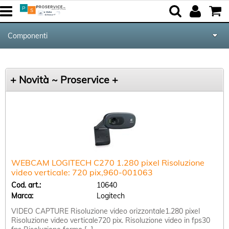
Componenti
Tutte le Categorie
+ Novità ~ Proservice +
Periferiche
Networking & Com.
Audio & Video
WEBCAM LOGITECH C270 1.280 pixel Risoluzione
Notebook & GPS
video verticale: 720 pix,960-001063
Cod. art.:
10640
Kite equipment
Marca:
Logitech
VIDEO CAPTURE Risoluzione video orizzontale1.280 pixel
Risoluzione video verticale720 pix. Risoluzione video in fps30