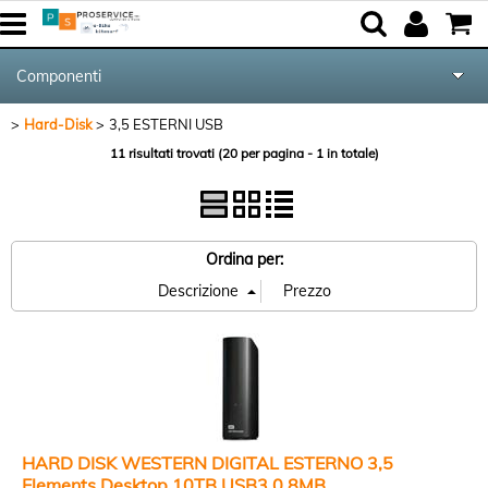
Componenti
Hard-Disk
3,5 ESTERNI USB
Tutte le Categorie
11 risultati trovati (20 per pagina - 1 in totale)
Periferiche
Networking & Com.
Ordina per:
Audio & Video
Notebook & GPS
Kite equipment
HARD DISK WESTERN DIGITAL ESTERNO 3,5
Elements Desktop 10TB USB3.0 8MB