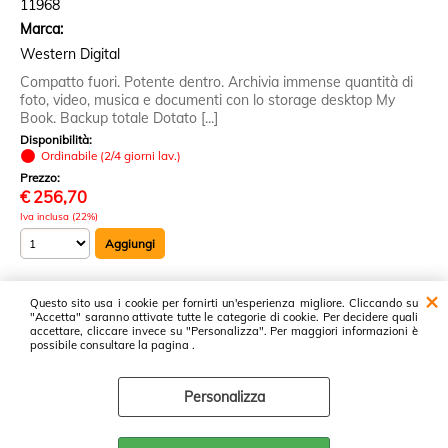
11968
Marca:
Western Digital
Compatto fuori. Potente dentro. Archivia immense quantità di
foto, video, musica e documenti con lo storage desktop My
Book. Backup totale Dotato [...]
Disponibilità:
Ordinabile (2/4 giorni lav.)
Prezzo:
€
256,70
Iva inclusa (22%)
Questo sito usa i cookie per fornirti un'esperienza migliore. Cliccando su
11 risultati trovati (20 per pagina - 1 in totale)
"Accetta" saranno attivate tutte le categorie di cookie. Per decidere quali
accettare, cliccare invece su "Personalizza". Per maggiori informazioni è
possibile consultare la pagina .
Proservice srl ~ Cash & Carry Prodotti Informatici ~ Via Luxemburg, 37 -
47826 Villa Verucchio - Tel: 0541671266 - P.I. 04362440408 -
Personalizza