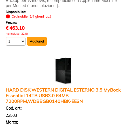
Backup per Windows, è compatibile con Apple Time Machine
per Mac ed è una soluzione [...]
Disponibilità:
Ordinabile (2/4 giorni lav.)
Prezzo:
€
463,10
Iva inclusa (22%)
HARD DISK WESTERN DIGITAL ESTERNO 3,5 MyBook
Essential 14TB USB3.0 64MB
7200RPM,WDBBGB0140HBK-EESN
Cod. art.:
22503
Marca: