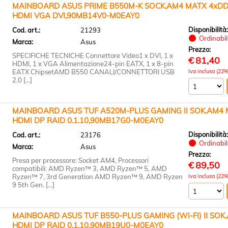
MAINBOARD ASUS PRIME B550M-K SOCK.AM4 MATX 4xDDR4
HDMI VGA DVI,90MB14V0-M0EAY0
Disponibilità
Cod. art.:
21293
Ordinabile
Marca:
Asus
Prezzo:
SPECIFICHE TECNICHE Connettore Video1 x DVI, 1 x
€
81,40
HDMI, 1 x VGA Alimentazione24-pin EATX, 1 x 8-pin
EATX ChipsetAMD B550 CANALI/CONNETTORI USB
Iva inclusa (22%
2.0 [...]
MAINBOARD ASUS TUF A520M-PLUS GAMING II SOK.AM4
HDMI DP RAID 0.1.10,90MB17G0-M0EAY0
Disponibilità
Cod. art.:
23176
Ordinabile
Marca:
Asus
Prezzo:
Presa per processore: Socket AM4, Processori
€
89,50
compatibili: AMD Ryzen™ 3, AMD Ryzen™ 5, AMD
Ryzen™ 7, 3rd Generation AMD Ryzen™ 9, AMD Ryzen
Iva inclusa (22%
9 5th Gen. [...]
MAINBOARD ASUS TUF B550-PLUS GAMING (WI-FI) II SOK
HDMI DP RAID 0,1,10,90MB19U0-M0EAY0