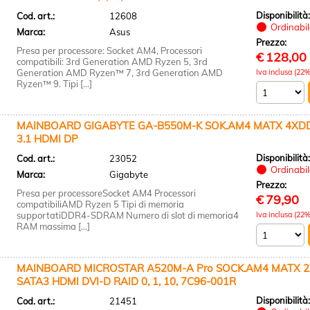
Disponibilità
Cod. art.:
12608
Ordinabile
Marca:
Asus
Prezzo:
Presa per processore: Socket AM4, Processori
€
128,00
compatibili: 3rd Generation AMD Ryzen 5, 3rd
Generation AMD Ryzen™ 7, 3rd Generation AMD
Iva inclusa (22%
Ryzen™ 9. Tipi [...]
MAINBOARD GIGABYTE GA-B550M-K SOK.AM4 MATX 4XDD
3.1 HDMI DP
Disponibilità
Cod. art.:
23052
Ordinabile
Marca:
Gigabyte
Prezzo:
Presa per processoreSocket AM4 Processori
€
79,90
compatibiliAMD Ryzen 5 Tipi di memoria
supportatiDDR4-SDRAM Numero di slot di memoria4
Iva inclusa (22%
RAM massima [...]
MAINBOARD MICROSTAR A520M-A Pro SOCK.AM4 MATX 2
SATA3 HDMI DVI-D RAID 0, 1, 10, 7C96-001R
Disponibilità
Cod. art.:
21451