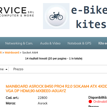
Networking & Com.
Audio & Video
Notebook & GPS
Kite 
i
Mainboard
Socket AM4
14 risultati trovati (20 per pagina - 1 in totale)
MAINBOARD ASROCK B450 PRO4 R2.0 SOK.AM4 ATX 4XDD
VGA DP HDMI,90-MXBEE0-A0UAYZ
Disponibilità
Cod. art.:
22800
Ordinabile
Marca:
Asrock
Prezzo: