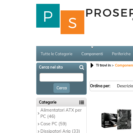
Tutte le Categorie
Componenti
Periferiche
Ti trovi in
Component
Cerca nel sito
Ordina per:
Categorie
Alimentatori ATX per
PC (46)
Case PC (59)
Dissipatori Aria (33)