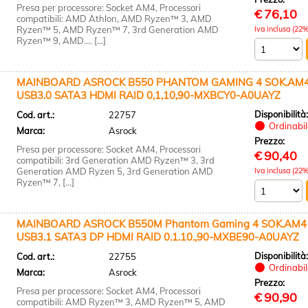
Presa per processore: Socket AM4, Processori
€
76,10
compatibili: AMD Athlon, AMD Ryzen™ 3, AMD
Ryzen™ 5, AMD Ryzen™ 7, 3rd Generation AMD
Iva inclusa (22%
Ryzen™ 9, AMD.... [...]
MAINBOARD ASROCK B550 PHANTOM GAMING 4 SOK.AM4
USB3.0 SATA3 HDMI RAID 0,1,10,90-MXBCY0-A0UAYZ
Disponibilità
Cod. art.:
22757
Ordinabile
Marca:
Asrock
Prezzo:
Presa per processore: Socket AM4, Processori
€
90,40
compatibili: 3rd Generation AMD Ryzen™ 3, 3rd
Generation AMD Ryzen 5, 3rd Generation AMD
Iva inclusa (22%
Ryzen™ 7, [...]
MAINBOARD ASROCK B550M Phantom Gaming 4 SOK.AM4
USB3.1 SATA3 DP HDMI RAID 0.1.10.,90-MXBE90-A0UAYZ
Disponibilità
Cod. art.:
22755
Ordinabile
Marca:
Asrock
Prezzo:
Presa per processore: Socket AM4, Processori
€
90,90
compatibili: AMD Ryzen™ 3, AMD Ryzen™ 5, AMD