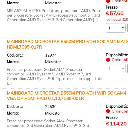
Ordinabile
Marca:
Microstar
Prezzo:
MSI A520M-A PRO. Produttore processore: AMD, Presa
€
57,60
per processore: Socket AM4, Processori compatibili: 3rd
Generation AMD Ryzen™ 3, 3rd Generation AMD [...]
Iva inclusa (22%
MAINBOARD MICROSTAR B550M PRO-VDH SOK.AM4 MATX
HDMI,7C95-017R
Disponibilità
Cod. art.:
12974
Ordinabile
Marca:
Microstar
Presa per processore: Socket AM4, Processori
compatibili: AMD Ryzen™ 5, AMD Ryzen™ 7, 3rd
Generation AMD Ryzen™ 9. Tipi di memoria supportati:
[...]
MAINBOARD MICROSTAR B550M PRO-VDH WIFI SOK.AM4
VGA DP HDMI RAID 0,1,10,7C95-001R
Disponibilità
Cod. art.:
24530
Ordinabile
Marca:
Microstar
Prezzo:
Presa per processore: Socket AM4, Processori
€
114,20
compatibili: 3rd Generation AMD Ryzen™ 3, 3rd