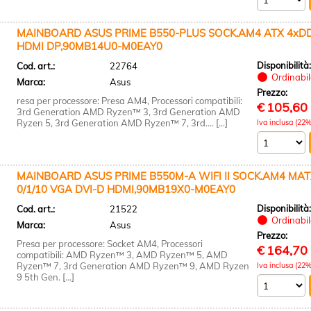
MAINBOARD ASUS PRIME B550-PLUS SOCK.AM4 ATX 4xDDR
HDMI DP,90MB14U0-M0EAY0
Disponibilità
Cod. art.:
22764
Ordinabile
Marca:
Asus
Prezzo:
resa per processore: Presa AM4, Processori compatibili:
€
105,60
3rd Generation AMD Ryzen™ 3, 3rd Generation AMD
Ryzen 5, 3rd Generation AMD Ryzen™ 7, 3rd.... [...]
Iva inclusa (22%
MAINBOARD ASUS PRIME B550M-A WIFI II SOCK.AM4 MAT
0/1/10 VGA DVI-D HDMI,90MB19X0-M0EAY0
Disponibilità
Cod. art.:
21522
Ordinabile
Marca:
Asus
Prezzo:
Presa per processore: Socket AM4, Processori
€
164,70
compatibili: AMD Ryzen™ 3, AMD Ryzen™ 5, AMD
Ryzen™ 7, 3rd Generation AMD Ryzen™ 9, AMD Ryzen
Iva inclusa (22%
9 5th Gen. [...]