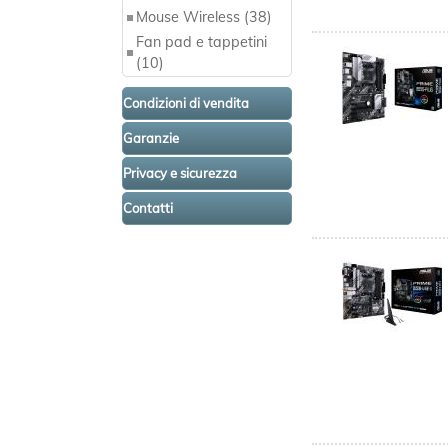
Mouse Wireless (38)
Fan pad e tappetini
(10)
Condizioni di vendita
Garanzie
Privacy e sicurezza
Contatti