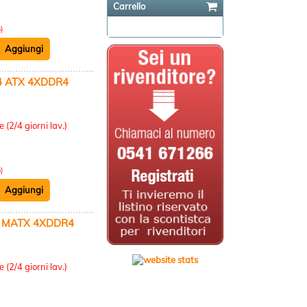
Carrello
Il carrello è vuoto
)
 ATX 4XDDR4
:
 (2/4 giorni lav.)
)
 MATX 4XDDR4
:
 (2/4 giorni lav.)