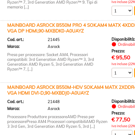
Ryzen™ 7, 3rd Generation AMD Ryzen™ 9. Tipi di
Iva inclusa (22%
memoria [...]
MAINBOARD ASROCK B550M PRO 4 SOK.AM4 MATX 4XDDR
VGA DP HDMI,90-MXBDK0-A0UAYZ
Disponibilità
Cod. art.:
21445
Ordinabile
Marca:
Asrock
Prezzo:
Presa per processore: Socket AM4, Processori
€
95,50
compatibili: 3rd Generation AMD Ryzen™ 3, 3rd
Generation AMD Ryzen 5, 3rd Generation AMD
Iva inclusa (22%
Ryzen™ 7, [...]
MAINBOARD ASROCK B550M-HDV SOK.AM4 MATX 2XDDR4
VGA HDMI DVI-D,90-MXBDJ0-A0UAYZ
Disponibilità
Cod. art.:
21448
Ordinabile
Marca:
Asrock
Prezzo:
Processore Produttore processoreAMD Presa per
€
77,50
processorePresa AM4 Processori compatibiliAMD Ryzen
3 3rd Gen, 3rd Generation AMD Ryzen 5, 3rd [...]
Iva inclusa (22%