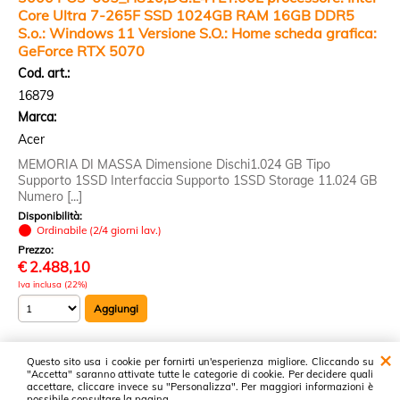
Core Ultra 7-265F SSD 1024GB RAM 16GB DDR5
S.o.: Windows 11 Versione S.O.: Home scheda grafica:
GeForce RTX 5070
Cod. art.:
16879
Marca:
Acer
MEMORIA DI MASSA Dimensione Dischi1.024 GB Tipo
Supporto 1SSD Interfaccia Supporto 1SSD Storage 11.024 GB
Numero [...]
Disponibilità:
Ordinabile (2/4 giorni lav.)
Prezzo:
€
2.488,10
Iva inclusa (22%)
Questo sito usa i cookie per fornirti un'esperienza migliore. Cliccando su
1 risultati trovati (20 per pagina - 1 in totale)
"Accetta" saranno attivate tutte le categorie di cookie. Per decidere quali
accettare, cliccare invece su "Personalizza". Per maggiori informazioni è
possibile consultare la pagina .