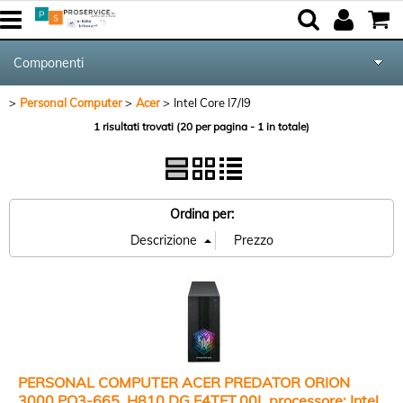
Componenti
Personal Computer
Acer
Intel Core I7/I9
Tutte le Categorie
1 risultati trovati (20 per pagina - 1 in totale)
Periferiche
Networking & Com.
Ordina per:
Audio & Video
Notebook & GPS
Kite equipment
PERSONAL COMPUTER ACER PREDATOR ORION
3000 PO3-665_H810,DG.E4TET.00L processore: Intel