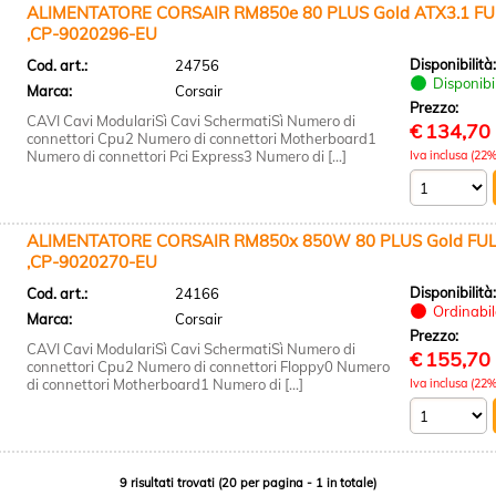
ALIMENTATORE CORSAIR RM850e 80 PLUS Gold ATX3.1 FU
,CP-9020296-EU
Disponibilità
Cod. art.:
24756
Disponibi
Marca:
Corsair
Prezzo:
CAVI Cavi ModulariSì Cavi SchermatiSì Numero di
€
134,70
connettori Cpu2 Numero di connettori Motherboard1
Numero di connettori Pci Express3 Numero di [...]
Iva inclusa (22%
ALIMENTATORE CORSAIR RM850x 850W 80 PLUS Gold FUL
,CP-9020270-EU
Disponibilità
Cod. art.:
24166
Ordinabile
Marca:
Corsair
Prezzo:
CAVI Cavi ModulariSì Cavi SchermatiSì Numero di
€
155,70
connettori Cpu2 Numero di connettori Floppy0 Numero
di connettori Motherboard1 Numero di [...]
Iva inclusa (22%
9 risultati trovati (20 per pagina - 1 in totale)