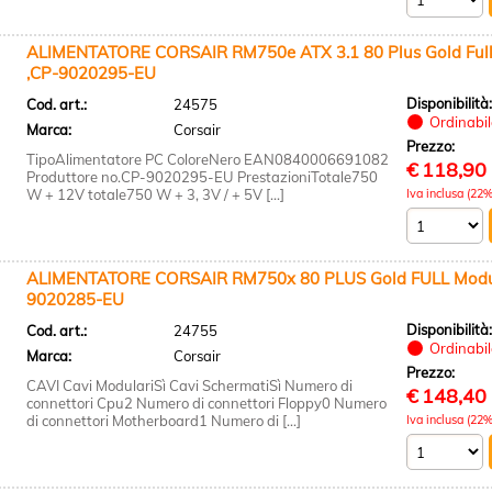
ALIMENTATORE CORSAIR RM750e ATX 3.1 80 Plus Gold Full
,CP-9020295-EU
Disponibilità
Cod. art.:
24575
Ordinabile
Marca:
Corsair
Prezzo:
TipoAlimentatore PC ColoreNero EAN0840006691082
€
118,90
Produttore no.CP-9020295-EU PrestazioniTotale750
W + 12V totale750 W + 3, 3V / + 5V [...]
Iva inclusa (22%
ALIMENTATORE CORSAIR RM750x 80 PLUS Gold FULL Modul
9020285-EU
Disponibilità
Cod. art.:
24755
Ordinabile
Marca:
Corsair
Prezzo:
CAVI Cavi ModulariSì Cavi SchermatiSì Numero di
€
148,40
connettori Cpu2 Numero di connettori Floppy0 Numero
di connettori Motherboard1 Numero di [...]
Iva inclusa (22%