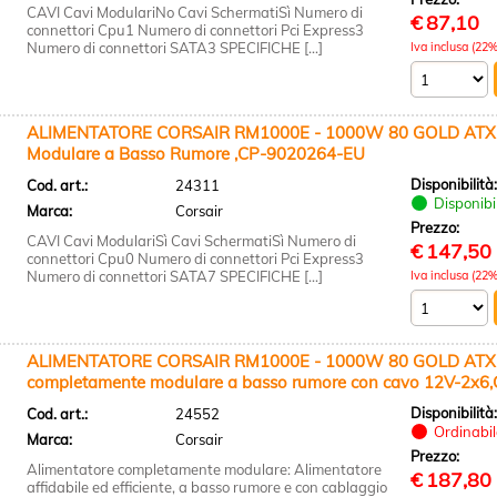
CAVI Cavi ModulariNo Cavi SchermatiSì Numero di
€
87,10
connettori Cpu1 Numero di connettori Pci Express3
Numero di connettori SATA3 SPECIFICHE [...]
Iva inclusa (22%
ALIMENTATORE CORSAIR RM1000E - 1000W 80 GOLD ATX 3.
Modulare a Basso Rumore ,CP-9020264-EU
Disponibilità
Cod. art.:
24311
Disponibi
Marca:
Corsair
Prezzo:
CAVI Cavi ModulariSì Cavi SchermatiSì Numero di
€
147,50
connettori Cpu0 Numero di connettori Pci Express3
Numero di connettori SATA7 SPECIFICHE [...]
Iva inclusa (22%
ALIMENTATORE CORSAIR RM1000E - 1000W 80 GOLD ATX 3.
completamente modulare a basso rumore con cavo 12V-2x
Disponibilità
Cod. art.:
24552
Ordinabile
Marca:
Corsair
Prezzo:
Alimentatore completamente modulare: Alimentatore
€
187,80
affidabile ed efficiente, a basso rumore e con cablaggio