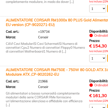
completamente modulare, in modo da dover [...]
Iva inclusa (22%
ALIMENTATORE CORSAIR RM1000x 80 PLUS Gold Alimentator
EU version (CP-9020271-EU)
Disponibilità
Cod. art.:
+19734
Ordinabile
Marca:
Corsair
Prezzo:
CAVI Cavi ModulariSì Cavi SchermatiSì Numero di
€
154,30
connettori Cpu2 Numero di connettori Floppy0 Numero
di connettori Motherboard1 Numero di [...]
Iva inclusa (22%
ALIMENTATORE CORSAIR RM750E - 750W 80 GOLD ATX 3.0
Modulare ATX ,CP-9020262-EU
Disponibilità
Cod. art.:
21966
Ordinabile
Marca:
Corsair
Prezzo:
Gli alimentatori a bassa rumorosità completamente
€
161,30
modulari della serie CORSAIR RMe forniscono
un'alimentazione silenziosa e affidabile con efficienza
Iva inclusa (22%
[...]