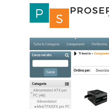
Tutte le Categorie
Componenti
Periferiche
Ti trovi in
Component
Cerca nel sito
Ordina per:
Categorie
Alimentatori ATX per
PC (46)
Alimentatori
Mini/TFX/SFX per PC