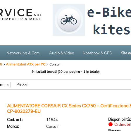
Networking & Com.
Audio & Video
Notebook & GPS
Kite 
i
Alimentatori ATX per PC
Corsair
9 risultati trovati (20 per pagina - 1 in totale)
ALIMENTATORE CORSAIR CX Series CX750 – Certificazione 
CP-9020279-EU
Disponibilità
Cod. art.:
11544
Ordinabile
Marca:
Corsair
Prezzo: