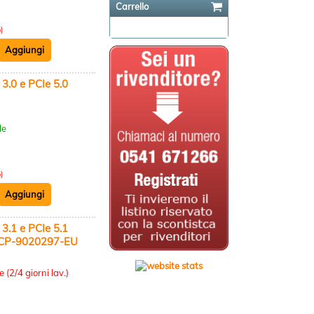
Carrello
Il carrello è vuoto
)
0 e PCIe 5.0
:
le
)
1 e PCIe 5.1
6,CP-9020297-EU
:
 (2/4 giorni lav.)