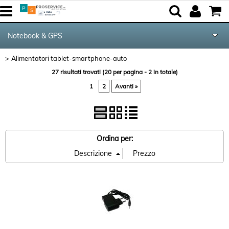
Notebook & GPS
Alimentatori tablet-smartphone-auto
Tutte le Categorie
27 risultati trovati (20 per pagina - 2 in totale)
1
2
Avanti »
Componenti
Periferiche
Ordina per:
Networking & Com.
Audio & Video
Kite equipment