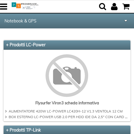
Notebook & GPS
Tutte le Categorie
+ Prodotti LC-Power
Componenti
Periferiche
Networking & Com.
Audio & Video
Flysurfer Viron3 scheda informativa
ALIMENTATORE 420W LC-POWER LC420H-12 V1.3 VENTOLA 12 CM
Kite equipment
BOX ESTERNO LC-POWER USB 2.0 PER HDD IDE DA 2,5" CON CARD READER, DISPLAY E BATTERIE RICARICABILI, TRASFERIMENTO OTG EH-25BD
+ Prodotti TP-Link