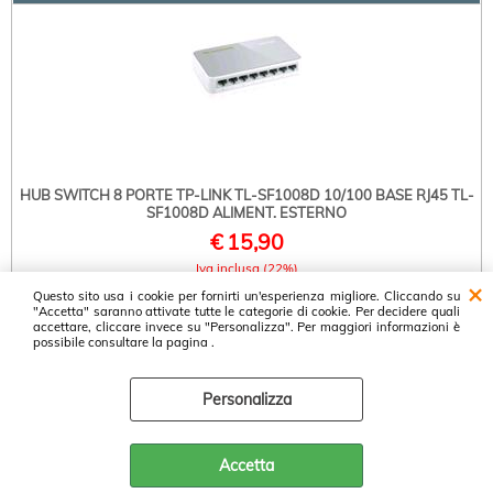
HUB SWITCH 8 PORTE TP-LINK TL-SF1008D 10/100 BASE RJ45 TL-
SF1008D ALIMENT. ESTERNO
€
15,90
Iva inclusa (22%)
Flysurfer Peak Trainer scheda informativa
Questo sito usa i cookie per fornirti un'esperienza migliore. Cliccando su
"Accetta" saranno attivate tutte le categorie di cookie. Per decidere quali
accettare, cliccare invece su "Personalizza". Per maggiori informazioni è
possibile consultare la pagina .
Proservice srl ~ Cash & Carry Prodotti Informatici ~ Via Luxemburg, 37 -
47826 Villa Verucchio - Tel: 0541671266 - P.I. 04362440408 -
Personalizza
Accetta