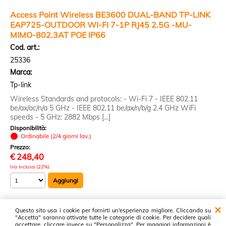
Access Point Wireless BE3600 DUAL-BAND TP-LINK
EAP725-OUTDOOR WI-FI 7-1P RJ45 2.5G -MU-
MIMO-802.3AT POE IP66
Cod. art.:
25336
Marca:
Tp-link
Wireless Standards and protocols: - Wi-Fi 7 - IEEE 802.11
be/ax/ac/n/a 5 GHz - IEEE 802.11 be/ax/n/b/g 2.4 GHz WiFi
speeds - 5 GHz: 2882 Mbps [...]
Disponibilità:
Ordinabile (2/4 giorni lav.)
Prezzo:
€
248,40
Iva inclusa (22%)
Questo sito usa i cookie per fornirti un'esperienza migliore. Cliccando su
2 risultati trovati (20 per pagina - 1 in totale)
"Accetta" saranno attivate tutte le categorie di cookie. Per decidere quali
accettare, cliccare invece su "Personalizza". Per maggiori informazioni è