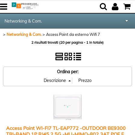
Networking & Com.
Networking & Com.
Access Point da esterno Wifi 7
Tutte le Categorie
2 risultati trovati (20 per pagina - 1 in totale)
Componenti
Periferiche
Ordina per:
Audio & Video
Notebook & GPS
Kite equipment
Access Point WI-FI7 TL-EAP772 -OUTDOOR BE9300
TRI-BAND 1P RJ45 2.5G -MU-MIMO-802.3AT POE E