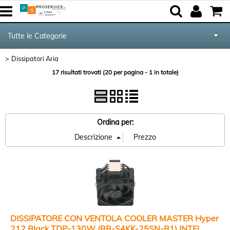
Tutte le Categorie
Dissipatori Aria
Componenti
17 risultati trovati (20 per pagina - 1 in totale)
Periferiche
Networking & Com.
Ordina per:
Audio & Video
Notebook & GPS
Kite equipment
DISSIPATORE CON VENTOLA COOLER MASTER Hyper
212 Black TDP-130W (RR-S4KK-25SN-R1) INTEL