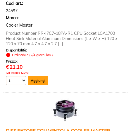
Cod. art.:
24597
Marca:
Cooler Master
Product Number RR-I7C7-18PA-R1 CPU Socket LGA1700
Heat Sink Material Aluminum Dimensions (L x W x H) 120 x
120 x 70 mm 4.7 x 4.7 x 2.7 [...]
Disponibilità:
Ordinabile (2/4 giorni lav.)
Prezzo:
€
21,10
Iva inclusa (22%)
DISSIPATORE CON VENTOLA COOLER MASTER