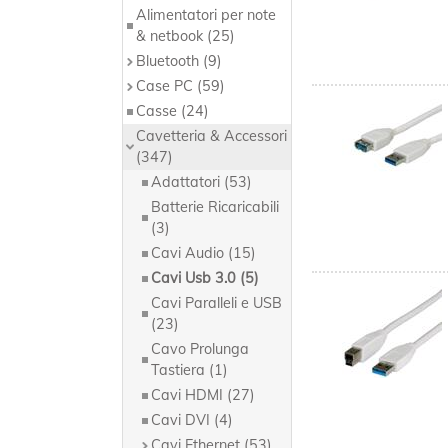
Alimentatori per note
& netbook (25)
Bluetooth (9)
Case PC (59)
Casse (24)
Cavetteria & Accessori
(347)
Adattatori (53)
Batterie Ricaricabili
(3)
Cavi Audio (15)
Cavi Usb 3.0 (5)
Cavi Paralleli e USB
(23)
Cavo Prolunga
Tastiera (1)
Cavi HDMI (27)
Cavi DVI (4)
Cavi Ethernet (53)