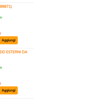
998871)
:
le
)
 HDD ESTERNI DA
:
le
)