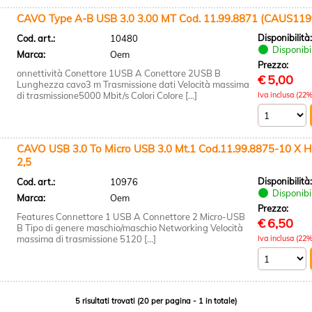
CAVO Type A-B USB 3.0 3.00 MT Cod. 11.99.8871 (CAUS11
Disponibilità
Cod. art.:
10480
Disponibi
Marca:
Oem
Prezzo:
onnettività Conettore 1USB A Conettore 2USB B
€
5,00
Lunghezza cavo3 m Trasmissione dati Velocità massima
di trasmissione5000 Mbit/s Colori Colore [...]
Iva inclusa (22%
CAVO USB 3.0 To Micro USB 3.0 Mt.1 Cod.11.99.8875-10 X
2,5
Disponibilità
Cod. art.:
10976
Disponibi
Marca:
Oem
Prezzo:
Features Connettore 1 USB A Connettore 2 Micro-USB
€
6,50
B Tipo di genere maschio/maschio Networking Velocità
massima di trasmissione 5120 [...]
Iva inclusa (22%
5 risultati trovati (20 per pagina - 1 in totale)