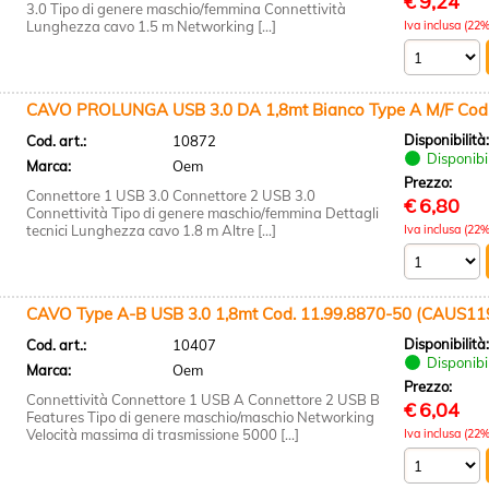
€
9,24
3.0 Tipo di genere maschio/femmina Connettività
Lunghezza cavo 1.5 m Networking [...]
Iva inclusa (22%
CAVO PROLUNGA USB 3.0 DA 1,8mt Bianco Type A M/F Cod.
Disponibilità
Cod. art.:
10872
Disponibi
Marca:
Oem
Prezzo:
Connettore 1 USB 3.0 Connettore 2 USB 3.0
€
6,80
Connettività Tipo di genere maschio/femmina Dettagli
tecnici Lunghezza cavo 1.8 m Altre [...]
Iva inclusa (22%
CAVO Type A-B USB 3.0 1,8mt Cod. 11.99.8870-50 (CAUS1
Disponibilità
Cod. art.:
10407
Disponibi
Marca:
Oem
Prezzo:
Connettività Connettore 1 USB A Connettore 2 USB B
€
6,04
Features Tipo di genere maschio/maschio Networking
Velocità massima di trasmissione 5000 [...]
Iva inclusa (22%