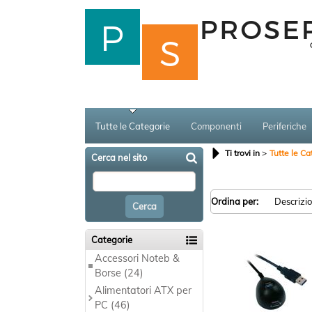
Tutte le Categorie
Componenti
Periferiche
Ti trovi in
Tutte le Ca
Cerca nel sito
Ordina per:
Categorie
Accessori Noteb &
Borse (24)
Alimentatori ATX per
PC (46)