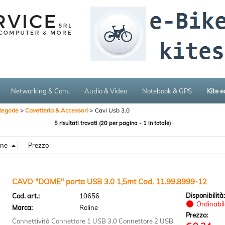
Networking & Com.
Audio & Video
Notebook & GPS
Kite 
tegorie
Cavetteria & Accessori
Cavi Usb 3.0
5 risultati trovati (20 per pagina - 1 in totale)
CAVO "DOME" porta USB 3.0 1,5mt Cod. 11.99.8999-12
Disponibilità
Cod. art.:
10656
Ordinabile
Marca:
Roline
Prezzo:
Connettività Connettore 1 USB 3.0 Connettore 2 USB