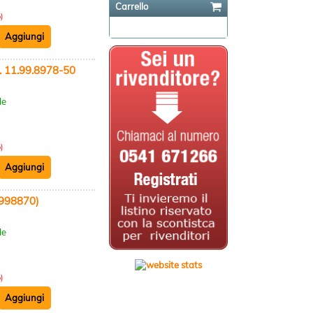
Carrello
)
Il carrello è vuoto
 11.99.8978-50
:
le
)
1998870)
:
le
)