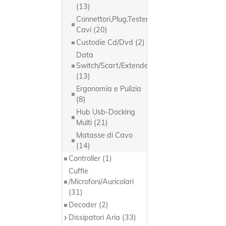
(13)
Connettori,Plug,Tester,Organizzazione
Cavi (20)
Custodie Cd/Dvd (2)
Data
Switch/Scart/Extender
(13)
Ergonomia e Pulizia
(8)
Hub Usb-Docking
Multi (21)
Matasse di Cavo
(14)
Controller (1)
Cuffie
/Microfoni/Auricolari
(31)
Decoder (2)
Dissipatori Aria (33)