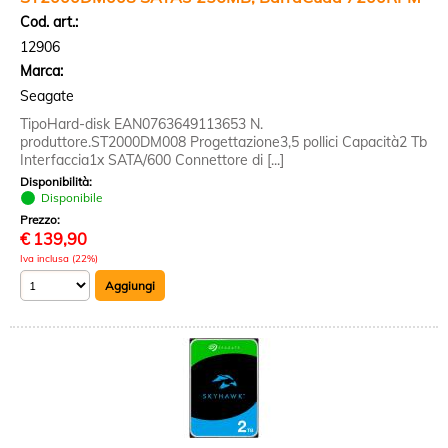
Cod. art.:
12906
Marca:
Seagate
TipoHard-disk EAN0763649113653 N.
produttore.ST2000DM008 Progettazione3,5 pollici Capacità2 Tb
Interfaccia1x SATA/600 Connettore di [...]
Disponibilità:
Disponibile
Prezzo:
€
139,90
Iva inclusa (22%)