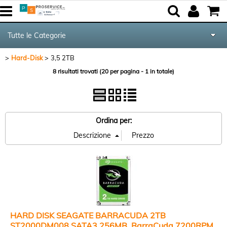
Tutte le Categorie
Hard-Disk
3,5 2TB
Componenti
8 risultati trovati (20 per pagina - 1 in totale)
Periferiche
Networking & Com.
Ordina per:
Audio & Video
Notebook & GPS
Kite equipment
HARD DISK SEAGATE BARRACUDA 2TB
ST2000DM008 SATA3 256MB, BarraCuda 7200RPM