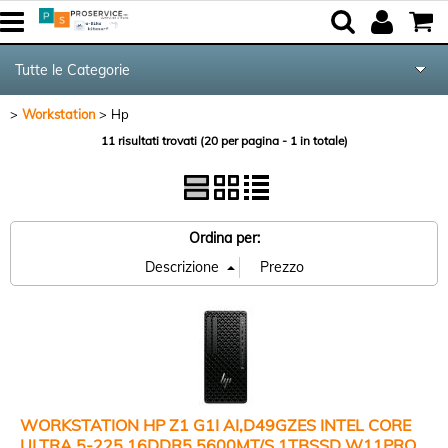
Tutte le Categorie
Workstation
Hp
Componenti
11 risultati trovati (20 per pagina - 1 in totale)
Periferiche
Networking & Com.
Ordina per:
Audio & Video
Notebook & GPS
Kite equipment
WORKSTATION HP Z1 G1I AI,D49GZES INTEL CORE
ULTRA 5-225 16DDR5 5600MT/S 1TBSSD W11PRO