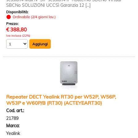
SBCNo SOLUZIONI UCCSì Garanzia 12 [...]
Disponibilità:
Ordinabile (2/4 giorni lav.)
Prezzo:
€
388,80
Iva inclusa (22%)
Repeater DECT Yealink RT30 per W52P, W56P,
W53P e W60P/B (RT30) (ACTEYEART30)
Cod. art.:
21789
Marca:
Yealink