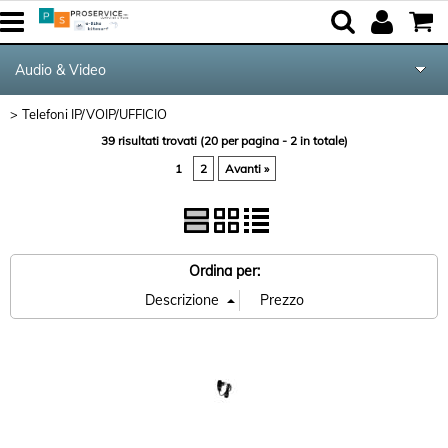
Audio & Video
Telefoni IP/VOIP/UFFICIO
Tutte le Categorie
39 risultati trovati (20 per pagina - 2 in totale)
1
2
Avanti »
Componenti
Periferiche
Ordina per:
Networking & Com.
Notebook & GPS
Kite equipment