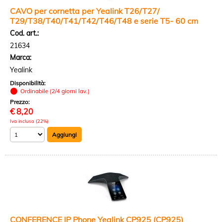
CAVO per cornetta per Yealink T26/T27/
T29/T38/T40/T41/T42/T46/T48 e serie T5- 60 cm
Cod. art.:
21634
Marca:
Yealink
Disponibilità:
Ordinabile (2/4 giorni lav.)
Prezzo:
€
8,20
Iva inclusa (22%)
CONFERENCE IP Phone Yealink CP925 (CP925)