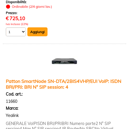
Disponibilità:
Ordinabile (2/4 giorni lav.)
Prezzo:
€
725,10
Iva inclusa (22%)
Patton SmartNode SN-DTA/2BIS4VHP/EUI VoIP: ISDN
BRI/PRI: BRI N° SIP session: 4
Cod. art.:
11660
Marca:
Yealink
GENERALE VoIPISDN BRI/PRIBRI Numero porte2 N° SIP
session4 Max N° SIP session4 IP RouterNo SBCNo Virtual