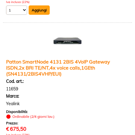
Iva inclusa (22%)
Patton SmartNode 4131 2BIS 4VoIP Gateway
ISDN,2x BRI TE/NT,4x voice calls,1GEth
(SN4131/2BIS4VHP/EUI)
Cod. art.:
11659
Marca:
Yealink
Disponibilità:
Ordinabile (2/4 giorni lav.)
Prezzo:
€
675,50
Iva inclusa (22%)