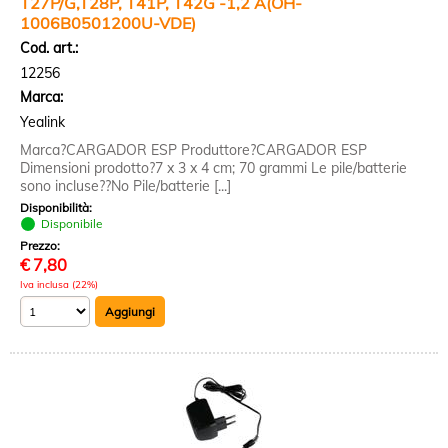
T27P/G,T28P, T41P, T42G -1,2 A(OH-
1006B0501200U-VDE)
Cod. art.:
12256
Marca:
Yealink
Marca?CARGADOR ESP Produttore?CARGADOR ESP
Dimensioni prodotto?7 x 3 x 4 cm; 70 grammi Le pile/batterie
sono incluse??No Pile/batterie [...]
Disponibilità:
Disponibile
Prezzo:
€
7,80
Iva inclusa (22%)