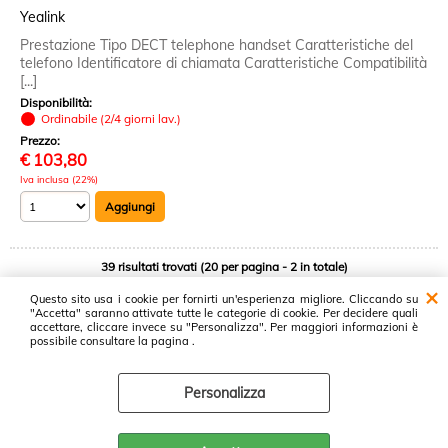
Yealink
Prestazione Tipo DECT telephone handset Caratteristiche del
telefono Identificatore di chiamata Caratteristiche Compatibilità
[...]
Disponibilità:
Ordinabile (2/4 giorni lav.)
Prezzo:
€
103,80
Iva inclusa (22%)
39 risultati trovati (20 per pagina - 2 in totale)
1
2
Avanti »
Questo sito usa i cookie per fornirti un'esperienza migliore. Cliccando su
"Accetta" saranno attivate tutte le categorie di cookie. Per decidere quali
accettare, cliccare invece su "Personalizza". Per maggiori informazioni è
possibile consultare la pagina .
Proservice srl ~ Cash & Carry Prodotti Informatici ~ Via Luxemburg, 37 -
47826 Villa Verucchio - Tel: 0541671266 - P.I. 04362440408 -
Personalizza