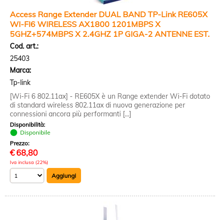
Access Range Extender DUAL BAND TP-Link RE605X
WI-FI6 WIRELESS AX1800 1201MBPS X
5GHZ+574MBPS X 2.4GHZ 1P GIGA-2 ANTENNE EST.
Cod. art.:
25403
Marca:
Tp-link
[Wi-Fi 6 802.11ax] - RE605X è un Range extender Wi-Fi dotato
di standard wireless 802.11ax di nuova generazione per
connessioni ancora più performanti [...]
Disponibilità:
Disponibile
Prezzo:
€
68,80
Iva inclusa (22%)