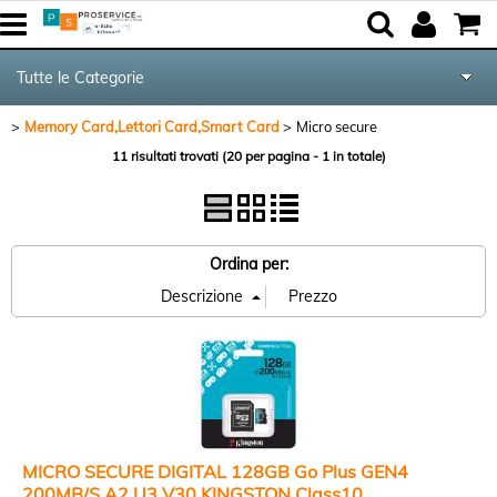
Tutte le Categorie
Memory Card,Lettori Card,Smart Card
Micro secure
Componenti
11 risultati trovati (20 per pagina - 1 in totale)
Periferiche
Networking & Com.
Ordina per:
Audio & Video
Notebook & GPS
Kite equipment
MICRO SECURE DIGITAL 128GB Go Plus GEN4
200MB/S A2 U3 V30 KINGSTON Class10