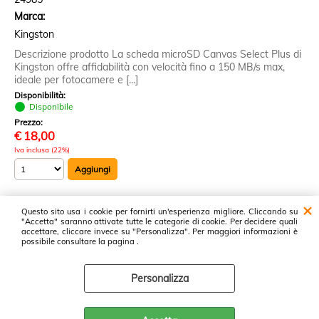
Marca:
Kingston
Descrizione prodotto La scheda microSD Canvas Select Plus di
Kingston offre affidabilità con velocità fino a 150 MB/s max,
ideale per fotocamere e [...]
Disponibilità:
Disponibile
Prezzo:
€
18,00
Iva inclusa (22%)
Questo sito usa i cookie per fornirti un'esperienza migliore. Cliccando su
11 risultati trovati (20 per pagina - 1 in totale)
"Accetta" saranno attivate tutte le categorie di cookie. Per decidere quali
accettare, cliccare invece su "Personalizza". Per maggiori informazioni è
possibile consultare la pagina .
Proservice srl ~ Cash & Carry Prodotti Informatici ~ Via Luxemburg, 37 -
47826 Villa Verucchio - Tel: 0541671266 - P.I. 04362440408 -
Personalizza