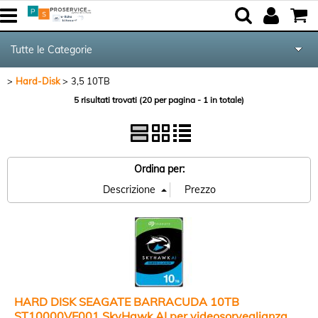
Tutte le Categorie
Hard-Disk
3,5 10TB
Componenti
5 risultati trovati (20 per pagina - 1 in totale)
Periferiche
Networking & Com.
Ordina per:
Audio & Video
Notebook & GPS
Kite equipment
HARD DISK SEAGATE BARRACUDA 10TB
ST10000VE001 SkyHawk AI per videosorveglianza