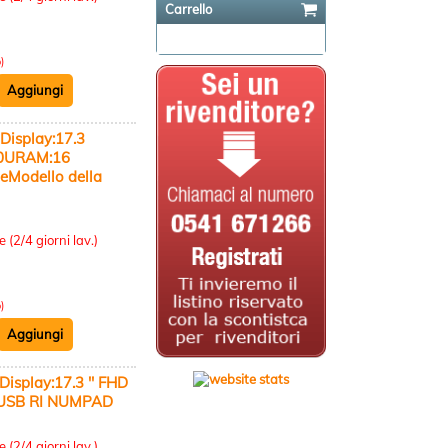
Carrello
Il carrello è vuoto
)
isplay:17.3
120URAM:16
eModello della
:
 (2/4 giorni lav.)
)
play:17.3 '' FHD
USB RI NUMPAD
:
 (2/4 giorni lav.)