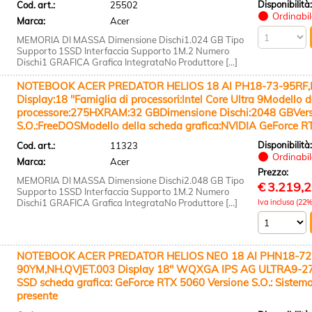
Disponibilità
Cod. art.:
25502
Ordinabile
Marca:
Acer
MEMORIA DI MASSA Dimensione Dischi1.024 GB Tipo
Supporto 1SSD Interfaccia Supporto 1M.2 Numero
Dischi1 GRAFICA Grafica IntegrataNo Produttore [...]
NOTEBOOK ACER PREDATOR HELIOS 18 AI PH18-73-95RF,
Display:18 ''Famiglia di processori:Intel Core Ultra 9Modello d
processore:275HXRAM:32 GBDimensione Dischi:2048 GBVer
S.O.:FreeDOSModello della scheda grafica:NVIDIA GeForce 
Disponibilità
Cod. art.:
11323
Ordinabile
Marca:
Acer
Prezzo:
MEMORIA DI MASSA Dimensione Dischi2.048 GB Tipo
€
3.219,
Supporto 1SSD Interfaccia Supporto 1M.2 Numero
Dischi1 GRAFICA Grafica IntegrataNo Produttore [...]
Iva inclusa (22%
NOTEBOOK ACER PREDATOR HELIOS NEO 18 AI PHN18-72
90YM,NH.QVJET.003 Display 18" WQXGA IPS AG ULTRA9-
SSD scheda grafica: GeForce RTX 5060 Versione S.O.: Sistem
presente