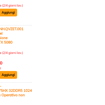
:
 (2/4 giorni lav.)
NH.QVZET.001
el
sione
RTX 5080
:
 (2/4 giorni lav.)
20
)
-
275HX 32DDR5 1024
a Operativo non