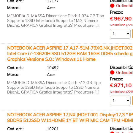
Disponibilità
Cod. art.:
12177
Ordinabile
Marca:
Acer
Prezzo:
MEMORIA DI MASSA Dimensione Dischi1.024 GB Tipo
€
967,90
Supporto 1SSD Interfaccia Supporto 1M.2 Numero
Dischi1 GRAFICA Grafica IntegrataSì Produttore [...]
Iva inclusa (22%
NOTEBOOK ACER ASPIRE 17 A17-51M-79XG,NX.JHDET.002 Dis
Intel Core i7-13620H SSD 512GB RAM 16GB DDR5 scheda gr
Graphics Versione S.O.: Windows 11 Home
Disponibilità
Cod. art.:
10492
Ordinabile
Marca:
Acer
Prezzo:
MEMORIA DI MASSA Dimensione Dischi512 GB Tipo
€
871,10
Supporto 1SSD Interfaccia Supporto 1SSD Numero
Dischi1 GRAFICA Grafica IntegrataSì Produttore [...]
Iva inclusa (22%
NOTEBOOK ACER ASPIRE 17,NX.JHDET.001 Display:17,3 '' I
8DDR5 512SSD W11HOME 1Y BT WIFI MIC CAM TPM HDM
Disponibilità
Cod. art.:
10201