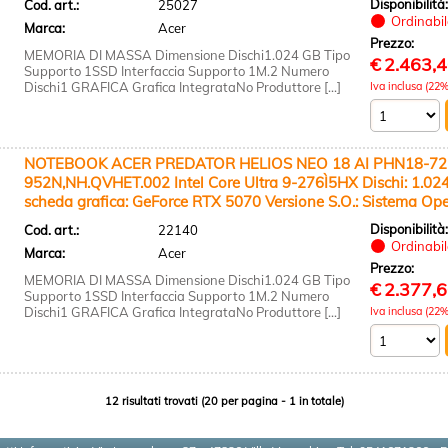
Disponibilità
Cod. art.:
25027
Ordinabile
Marca:
Acer
Prezzo:
MEMORIA DI MASSA Dimensione Dischi1.024 GB Tipo
€
2.463,
Supporto 1SSD Interfaccia Supporto 1M.2 Numero
Dischi1 GRAFICA Grafica IntegrataNo Produttore [...]
Iva inclusa (22%
NOTEBOOK ACER PREDATOR HELIOS NEO 18 AI PHN18-72
952N,NH.QVHET.002 Intel Core Ultra 9-276Ì5HX Dischi: 1.
scheda grafica: GeForce RTX 5070 Versione S.O.: Sistema Ope
Disponibilità
Cod. art.:
22140
Ordinabile
Marca:
Acer
Prezzo:
MEMORIA DI MASSA Dimensione Dischi1.024 GB Tipo
€
2.377,
Supporto 1SSD Interfaccia Supporto 1M.2 Numero
Dischi1 GRAFICA Grafica IntegrataNo Produttore [...]
Iva inclusa (22%
12 risultati trovati (20 per pagina - 1 in totale)