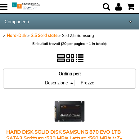
Componenti
Hard-Disk
2,5 Solid state
Ssd 2,5 Samsung
Tutte le Categorie
5 risultati trovati (20 per pagina - 1 in totale)
Periferiche
Networking & Com.
Ordina per:
Audio & Video
Notebook & GPS
Kite equipment
HARD DISK SOLID DISK SAMSUNG 870 EVO 1TB
SATA3 Scrittura :530 MB/s Lettura :560 MB/s,MZ-