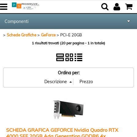
Componenti
Schede Grafiche
GeForce
PCI-E 20GB
Tutte le Categorie
1 risultati trovati (20 per pagina - 1 in totale)
Periferiche
Networking & Com.
Ordina per:
Audio & Video
Notebook & GPS
Kite equipment
SCHEDA GRAFICA GEFORCE Nvidia Quadro RTX
4000 SFF 20GB Ada Generation GDDR6 4x