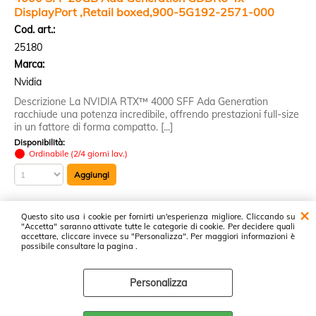
DisplayPort ,Retail boxed,900-5G192-2571-000
Cod. art.:
25180
Marca:
Nvidia
Descrizione La NVIDIA RTX™ 4000 SFF Ada Generation
racchiude una potenza incredibile, offrendo prestazioni full-size
in un fattore di forma compatto. [...]
Disponibilità:
Ordinabile (2/4 giorni lav.)
Questo sito usa i cookie per fornirti un'esperienza migliore. Cliccando su
1 risultati trovati (20 per pagina - 1 in totale)
"Accetta" saranno attivate tutte le categorie di cookie. Per decidere quali
accettare, cliccare invece su "Personalizza". Per maggiori informazioni è
possibile consultare la pagina .
Proservice srl ~ Cash & Carry Prodotti Informatici ~ Via Luxemburg, 37 -
47826 Villa Verucchio - Tel: 0541671266 - P.I. 04362440408 -
Personalizza