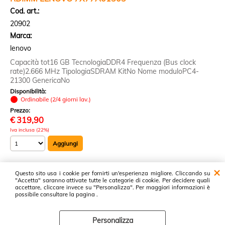
Cod. art.:
20902
Marca:
lenovo
Capacità tot16 GB TecnologiaDDR4 Frequenza (Bus clock
rate)2.666 MHz TipologiaSDRAM KitNo Nome moduloPC4-
21300 GenericaNo
Disponibilità:
Ordinabile (2/4 giorni lav.)
Prezzo:
€
319,90
Iva inclusa (22%)
Questo sito usa i cookie per fornirti un'esperienza migliore. Cliccando su
1 risultati trovati (20 per pagina - 1 in totale)
"Accetta" saranno attivate tutte le categorie di cookie. Per decidere quali
accettare, cliccare invece su "Personalizza". Per maggiori informazioni è
possibile consultare la pagina .
Proservice srl ~ Cash & Carry Prodotti Informatici ~ Via Luxemburg, 37 -
47826 Villa Verucchio - Tel: 0541671266 - P.I. 04362440408 -
Personalizza