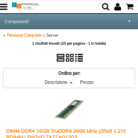
Componenti
Personal Computer
Server
Tutte le Categorie
1 risultati trovati (20 per pagina - 1 in totale)
Periferiche
Networking & Com.
Ordina per:
Audio & Video
Notebook & GPS
Kite equipment
DIMM DDR4 16GB TruDDR4 2666 MHz (2Rx8 1.2V)
RDIMM LENOVO 7X77A01303