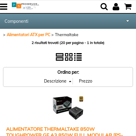
Componenti
Alimentatori ATX per PC
Thermaltake
Tutte le Categorie
2 risultati trovati (20 per pagina - 1 in totale)
Periferiche
Networking & Com.
Ordina per:
Audio & Video
Notebook & GPS
Kite equipment
ALIMENTATORE THERMALTAKE 850W
TOUGHPOWER GF A3 850W FULL MODULAR [PS-