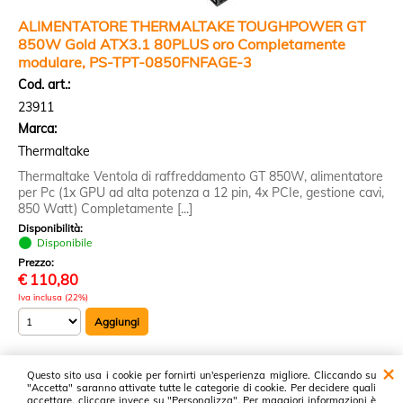
ALIMENTATORE THERMALTAKE TOUGHPOWER GT
850W Gold ATX3.1 80PLUS oro Completamente
modulare, PS-TPT-0850FNFAGE-3
Cod. art.:
23911
Marca:
Thermaltake
Thermaltake Ventola di raffreddamento GT 850W, alimentatore
per Pc (1x GPU ad alta potenza a 12 pin, 4x PCIe, gestione cavi,
850 Watt) Completamente [...]
Disponibilità:
Disponibile
Prezzo:
€
110,80
Iva inclusa (22%)
Questo sito usa i cookie per fornirti un'esperienza migliore. Cliccando su
2 risultati trovati (20 per pagina - 1 in totale)
"Accetta" saranno attivate tutte le categorie di cookie. Per decidere quali
accettare, cliccare invece su "Personalizza". Per maggiori informazioni è