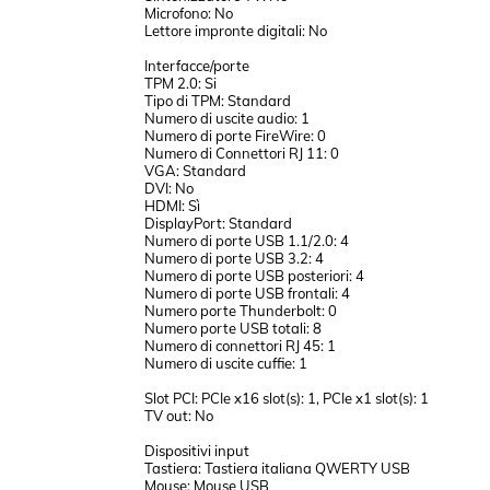
Microfono: No
Lettore impronte digitali: No
Interfacce/porte
TPM 2.0: Si
Tipo di TPM: Standard
Numero di uscite audio: 1
Numero di porte FireWire: 0
Numero di Connettori RJ 11: 0
VGA: Standard
DVI: No
HDMI: Sì
DisplayPort: Standard
Numero di porte USB 1.1/2.0: 4
Numero di porte USB 3.2: 4
Numero di porte USB posteriori: 4
Numero di porte USB frontali: 4
Numero porte Thunderbolt: 0
Numero porte USB totali: 8
Numero di connettori RJ 45: 1
Numero di uscite cuffie: 1
Slot PCI: PCIe x16 slot(s): 1, PCIe x1 slot(s): 1
TV out: No
Dispositivi input
Tastiera: Tastiera italiana QWERTY USB
Mouse: Mouse USB