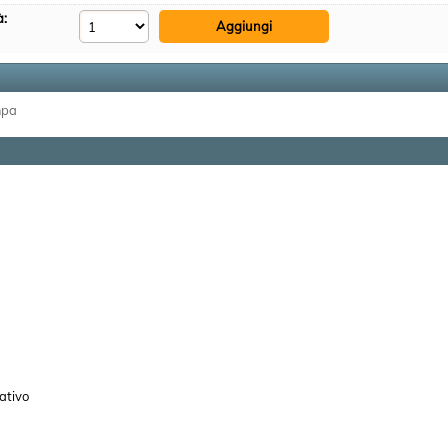
à:
mpa
ativo