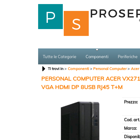
Tutte le Categorie
Componenti
Periferiche
Ti trovi in
Componenti
Personal Computer
Acer
PERSONAL COMPUTER ACER VX2710G
VGA HDMI DP 8USB RJ45 T+M
Prezzo:
Cod. art.
Marca:
Disponibi