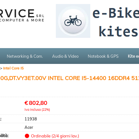
Networking & Com.
Audio & Video
Notebook & GPS
Kite 
Intel Core I5
,DT.VY3ET.00V INTEL CORE I5-14400 16DDR4 51
€
802,80
Iva inclusa (22%)
:
11938
Acer
lità:
Ordinabile (2/4 giorni lav.)