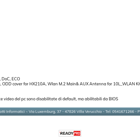
, DoC, ECO
ne, ODD cover for HX210A, Wlan M.2 Main& AUX Antenna for 10L_WLAN Ki
 video del pc sono disabilitate di default, ma abilitabili da BIOS
otti Informatici ~ Via Luxemburg, 37 - 47826 Villa Verucchio - Tel: 0541671266 - 