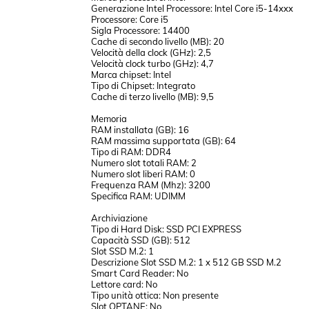
Generazione Intel Processore: Intel Core i5-14xxx
Processore: Core i5
Sigla Processore: 14400
Cache di secondo livello (MB): 20
Velocità della clock (GHz): 2,5
Velocità clock turbo (GHz): 4,7
Marca chipset: Intel
Tipo di Chipset: Integrato
Cache di terzo livello (MB): 9,5
Memoria
RAM installata (GB): 16
RAM massima supportata (GB): 64
Tipo di RAM: DDR4
Numero slot totali RAM: 2
Numero slot liberi RAM: 0
Frequenza RAM (Mhz): 3200
Specifica RAM: UDIMM
Archiviazione
Tipo di Hard Disk: SSD PCI EXPRESS
Capacità SSD (GB): 512
Slot SSD M.2: 1
Descrizione Slot SSD M.2: 1 x 512 GB SSD M.2
Smart Card Reader: No
Lettore card: No
Tipo unità ottica: Non presente
Slot OPTANE: No