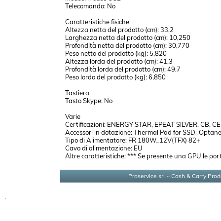
Telecomando: No
Caratteristiche fisiche
Altezza netta del prodotto (cm): 33,2
Larghezza netta del prodotto (cm): 10,250
Profondità netta del prodotto (cm): 30,770
Peso netto del prodotto (kg): 5,820
Altezza lorda del prodotto (cm): 41,3
Profondità lorda del prodotto (cm): 49,7
Peso lordo del prodotto (kg): 6,850
Tastiera
Tasto Skype: No
Varie
Certificazioni: ENERGY STAR, EPEAT SILVER, CB, CE
Accessori in dotazione: Thermal Pad for SSD_Opta
Tipo di Alimentatore: FR 180W_12V(TFX) 82+
Cavo di alimentazione: EU
Altre caratteristiche: *** Se presente una GPU le porte
Proservice srl ~ Cash & Carry Prod