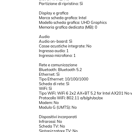
Partizione di ripristino: Sì
Display e grafica
Marca scheda grafica: Intel
Modello scheda grafica: UHD Graphics
Memoria grafica dedicata (MB): 0
Audio
Audio on-board: Sì
Casse acustiche integrate: No
Ingresso audio: 1
Ingresso microfono: 1
Rete e comunicazione
Bluetooth: Bluetooth 5.2
Ethernet: Sì
Tipo Ethernet: 10/100/1000
Scheda di rete: Sì
WiFi: Sì
Tipo WiFi: WiFi 6 2x2 AX+BT 5.2 for Intel AX201 No 
Protocollo WiFi: 802.11 a/b/g/n/ac/ax
Modem: No
Modulo G (UMTS): No
Dispositivi incorporati
Infrarossi: No
Scheda TV: No
Sintonizzatore TV: No