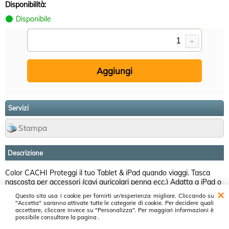
Disponibilità:
Disponibile
Servizi
Stampa
Descrizione
Color CACHI Proteggi il tuo Tablet & iPad quando viaggi. Tasca
nascosta per accessori (cavi auricolari penna ecc.) Adatta a iPad o
Tablet sotti i 10'' (dimensioni 28x21.3 cm) Due possibili posizioni
Questo sito usa i cookie per fornirti un'esperienza migliore. Cliccando su
per la lettura
"Accetta" saranno attivate tutte le categorie di cookie. Per decidere quali
accettare, cliccare invece su "Personalizza". Per maggiori informazioni è
possibile consultare la pagina .
Proservice srl ~ Cash & Carry Prodotti Informatici ~ Via Luxemburg, 37 -